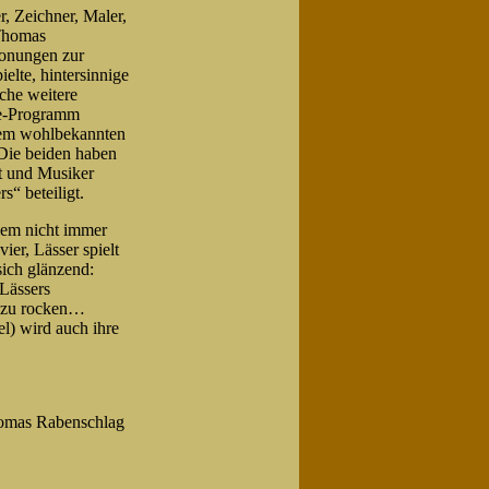
, Zeichner, Maler,
 Thomas
tonungen zur
elte, hintersinnige
iche weitere
ve-Programm
 dem wohlbekannten
. Die beiden haben
nt und Musiker
“ beteiligt.
inem nicht immer
ier, Lässer spielt
sich glänzend:
 Lässers
n zu rocken…
l) wird auch ihre
homas Rabenschlag