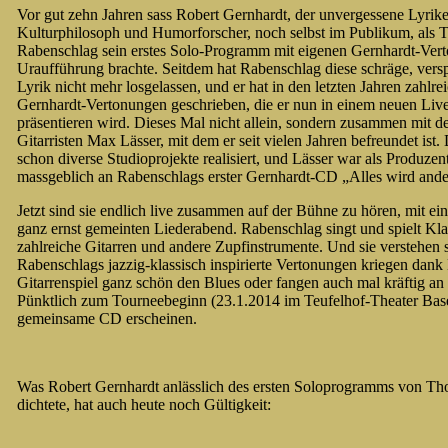
Vor gut zehn Jahren sass Robert Gernhardt, der unvergessene Lyriker
Kulturphilosoph und Humorforscher, noch selbst im Publikum, als
Rabenschlag sein erstes Solo-Programm mit eigenen Gernhardt-Ver
Uraufführung brachte. Seitdem hat Rabenschlag diese schräge, verspi
Lyrik nicht mehr losgelassen, und er hat in den letzten Jahren zahlre
Gernhardt-Vertonungen geschrieben, die er nun in einem neuen Li
präsentieren wird. Dieses Mal nicht allein, sondern zusammen mit
Gitarristen Max Lässer, mit dem er seit vielen Jahren befreundet ist
schon diverse Studioprojekte realisiert, und Lässer war als Produze
massgeblich an Rabenschlags erster Gernhardt-CD „Alles wird anders
Jetzt sind sie endlich live zusammen auf der Bühne zu hören, mit e
ganz ernst gemeinten Liederabend. Rabenschlag singt und spielt Klav
zahlreiche Gitarren und andere Zupfinstrumente. Und sie verstehen 
Rabenschlags jazzig-klassisch inspirierte Vertonungen kriegen dank
Gitarrenspiel ganz schön den Blues oder fangen auch mal kräftig a
Pünktlich zum Tourneebeginn (23.1.2014 im Teufelhof-Theater Base
gemeinsame CD erscheinen.
Was Robert Gernhardt anlässlich des ersten Soloprogramms von T
dichtete, hat auch heute noch Gültigkeit: