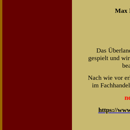
Max 
Das Überland
gespielt und wi
be
Nach wie vor erh
im Fachhandel
n
https://w