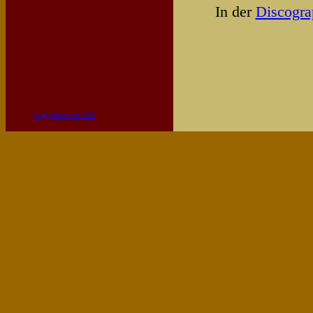
In der
Discogr
© by pixolution 2005